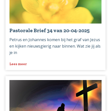
04-
2025
Pastorale Brief 34 van 20-04-2025
Petrus en Johannes komen bij het graf van Jezus
en kijken nieuwsgierig naar binnen. Wat zie jij als
je in
Lees meer
over
Pastorale
Brief
34
van
20-
04-
2025