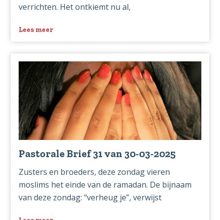
verrichten. Het ontkiemt nu al,
Lees meer
over
Pastorale
Brief
32
van
06-
04-
2025
Pastorale Brief 31 van 30-03-2025
Zusters en broeders, deze zondag vieren
moslims het einde van de ramadan. De bijnaam
van deze zondag: “verheug je”, verwijst
Lees meer
over