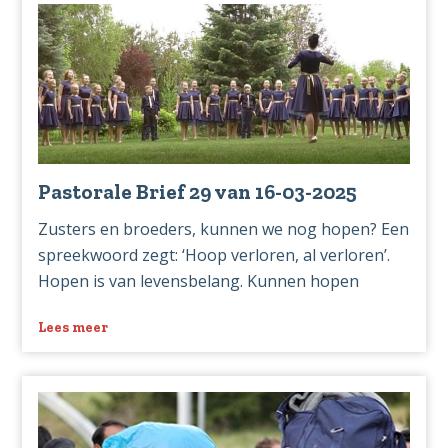
30
van
23-
03-
2025
Pastorale Brief 29 van 16-03-2025
Zusters en broeders, kunnen we nog hopen? Een
spreekwoord zegt: ‘Hoop verloren, al verloren’.
Hopen is van levensbelang. Kunnen hopen
Lees meer
over
Pastorale
Brief
29
van
16-