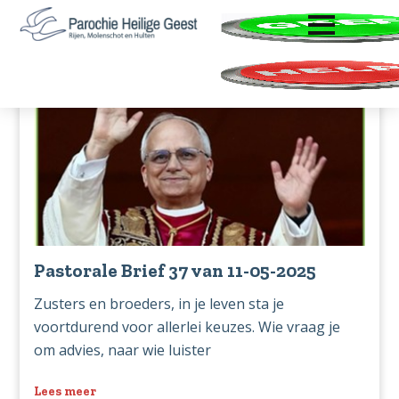
ENTER OM TE OPENEN
Door
Spring
Zoeken
naar
naar
Parochie
Rijen,
de
de
Heilige
Molenschot
hoofd
voettekst
Geest
en
inhoud
Hulten
Pastorale Brief 37 van 11-05-2025
Zusters en broeders, in je leven sta je
voortdurend voor allerlei keuzes. Wie vraag je
om advies, naar wie luister
Lees meer
over