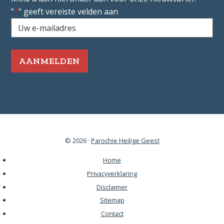
"
*
" geeft vereiste velden aan
Uw
e-
mailadres
*
Vereist
© 2026 ·
Parochie Heilige Geest
Home
Privacyverklaring
Disclaimer
Sitemap
Contact