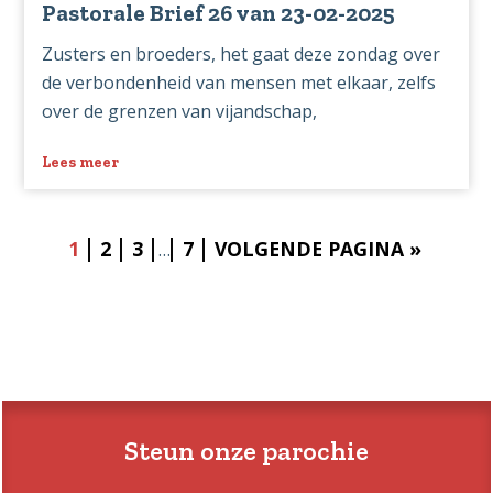
Pastorale Brief 26 van 23-02-2025
Zusters en broeders, het gaat deze zondag over
de verbondenheid van mensen met elkaar, zelfs
over de grenzen van vijandschap,
Lees meer
over
Pastorale
Brief
26
HUIDIGE
PAGINA
PAGINA
INTERIM
PAGINA
GA
1
2
3
7
VOLGENDE PAGINA »
…
van
PAGINA'S
PAGINA
NAAR
23-
ZIJN
02-
WEGGELATEN
2025
Steun onze parochie