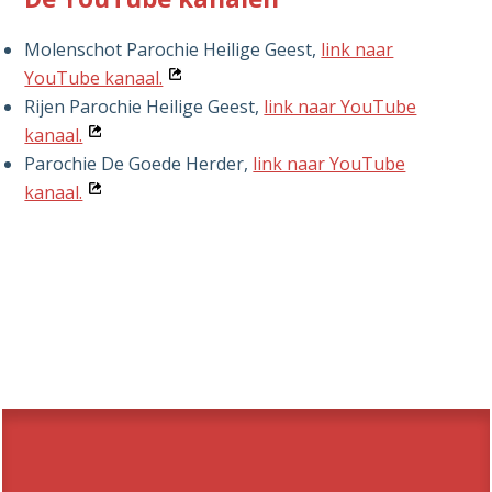
Molenschot Parochie Heilige Geest,
link naar
Opent
YouTube kanaal.
in
Rijen Parochie Heilige Geest,
link naar YouTube
Opent
nieuw
kanaal.
in
venster
Parochie De Goede Herder,
link naar YouTube
nieuw
Opent
kanaal.
venster
in
nieuw
venster