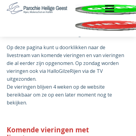
ENTER OM TE OPENEN
Door
Spring
Zoeken
naar
naar
Parochie
Rijen,
de
de
Heilige
Molenschot
hoofd
voettekst
Geest
Livestream vieringen
en
inhoud
Hulten
Op deze pagina kunt u doorklikken naar de
livestream van komende vieringen en van vieringen
die al eerder zijn opgenomen. Op zondag worden
vieringen ook via HalloGilzeRijen via de TV
uitgezonden.
De vieringen blijven 4 weken op de website
bereikbaar om ze op een later moment nog te
bekijken.
Komende vieringen met