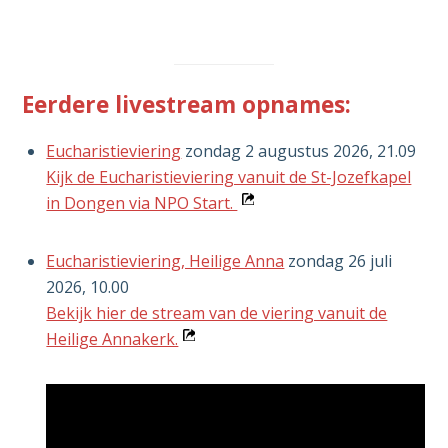
Eerdere livestream opnames:
Eucharistieviering
zondag 2 augustus 2026, 21.09
Kijk de Eucharistieviering vanuit de St-Jozefkapel
Opent
in Dongen via NPO Start.
in
nieuw
Eucharistieviering, Heilige Anna
zondag 26 juli
venster
2026, 10.00
Bekijk hier de stream van de viering vanuit de
Opent
Heilige Annakerk.
in
nieuw
venster