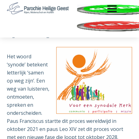
ENTER OM TE OPENEN
Door
Spring
Zoeken
naar
naar
Parochie
Rijen,
de
de
Heilige
Molenschot
hoofd
voettekst
Geest
Synodaal proces
en
inhoud
Hulten
Het woord
‘synode’ betekent
letterlijk ‘samen
op weg zijn’. Een
weg van luisteren,
ontmoeten,
spreken en
onderscheiden.
Paus Franciscus startte dit proces wereldwijd in
oktober 2021 en paus Leo XIV zet dit proces voort
met een nieuwe fase die loopt tot oktober 2028.