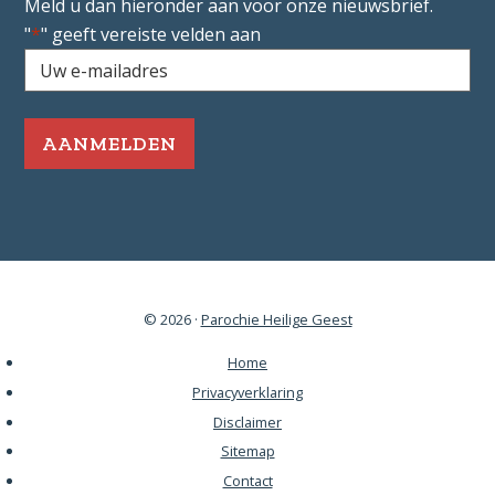
Meld u dan hieronder aan voor onze nieuwsbrief.
"
*
" geeft vereiste velden aan
Uw
e-
mailadres
*
Vereist
© 2026 ·
Parochie Heilige Geest
Home
Privacyverklaring
Disclaimer
Sitemap
Contact