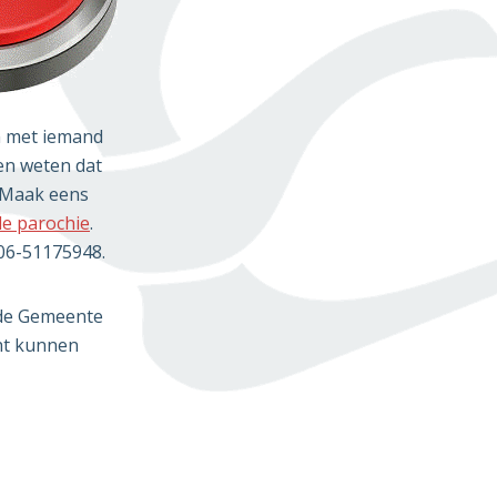
en met iemand
en weten dat
. Maak eens
Opent
de parochie
.
in
 06-51175948.
nieuw
venster
n de Gemeente
ht kunnen