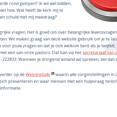
arde rond gelopen? Ik wil wel bidden,
iet hoe. Wat heeft de kerk mij te
 een schuld met mij meedraag?’
ngrijke vragen. Het is goed om over belangrijke levensvrag
ten. We maken graag van deze website gebruik om je te lat
 voor jouw vragen en dat je ook welkom bent als je twijfelt
met een van onze pastors. Dat kan via het
secretariaat van 
-222833. Wanneer je dringend iemand wil spreken, bel dan
Opent
 verder op de
WelzijnsGids
waarin alle zorginstellingen i
in
n zich presenteren en waar mensen met een hulpvraag terec
nieuw
informatie.
venster