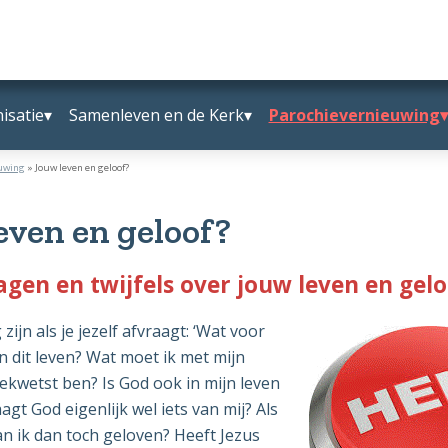
isatie
Samenleven en de Kerk
Parochievernieuwing
uwing
»
Jouw leven en geloof?
even en geloof?
agen en twijfels over jouw leven en gel
zijn als je jezelf afvraagt: ‘Wat voor
in dit leven? Wat moet ik met mijn
ekwetst ben? Is God ook in mijn leven
gt God eigenlijk wel iets van mij? Als
kan ik dan toch geloven? Heeft Jezus