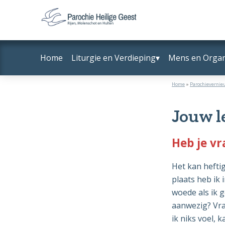
Door
Spring
naar
naar
Parochie
Rijen,
de
de
Heilige
Molenschot
hoofd
voettekst
Geest
Home
Liturgie en Verdieping
Mens en Organ
en
inhoud
Hulten
Home
»
Parochievernie
Jouw l
Heb je vr
Het kan heftig 
plaats heb ik 
woede als ik g
aanwezig? Vraa
ik niks voel, 