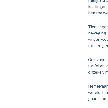
nabijheid o
leerlingen
hen toe wa
Tien dagen
beweging. 
vinden woo
tot een ge
Ook vandaa
twijfel en
onzeker, m
Hemelvaart
wereld, ma
gaan – om 