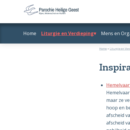
Door
Spring
naar
naar
Parochie
Rijen,
de
de
Heilige
Molenschot
hoofd
voettekst
Geest
Home
Liturgie en Verdieping
Mens en Orga
en
inhoud
Hulten
Home
»
Liturgie en Ver
Inspir
Hemelvaart
Hemelvaart 
maar ze ve
hoop en b
afscheid v
afscheid va