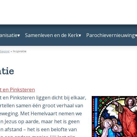
nisatie
Samenleven en de Kerk
Parochievernieuwing
dieping
»
Inspiratie
atie
 en Pinksteren
en Pinksteren liggen dicht bij elkaar,
rtellen samen één groot verhaal van
eweging. Met Hemelvaart nemen we
an Jezus op aarde, maar het is geen
n afstand – het is een belofte van