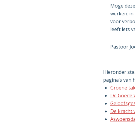
Moge deze 
werken: in
voor verbo
leeft iets 
Pastoor J
Hieronder sta
pagina’s van 
Groene ta
De Goede W
Geloofsge
De kracht 
Aswoensda