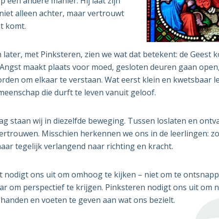
p een andere manier. Hij laat zijn
 niet alleen achter, maar vertrouwt
t komt.
 later, met Pinksteren, zien we wat dat betekent: de Geest k
Angst maakt plaats voor moed, gesloten deuren gaan open
rden om elkaar te verstaan. Wat eerst klein en kwetsbaar lee
meenschap die durft te leven vanuit geloof.
g staan wij in diezelfde beweging. Tussen loslaten en ont
 vertrouwen. Misschien herkennen we ons in de leerlingen: 
aar tegelijk verlangend naar richting en kracht.
 nodigt ons uit om omhoog te kijken – niet om te ontsnap
ar om perspectief te krijgen. Pinksteren nodigt ons uit om n
handen en voeten te geven aan wat ons bezielt.