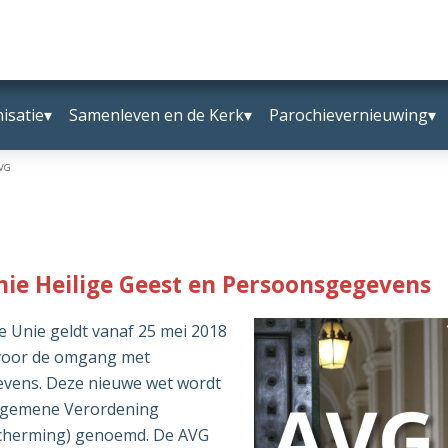
isatie
Samenleven en de Kerk
Parochievernieuwing
VG
hie Heilige Geest en Persoonsgegevens
e Unie geldt vanaf 25 mei 2018
 voor de omgang met
vens. Deze nieuwe wet wordt
Algemene Verordening
herming) genoemd. De AVG