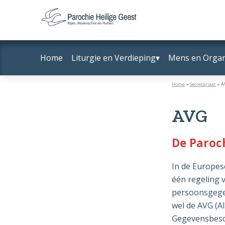
Door
Spring
naar
naar
Parochie
Rijen,
de
de
Heilige
Molenschot
hoofd
voettekst
Geest
Home
Liturgie en Verdieping
Mens en Organ
en
inhoud
Hulten
Home
»
Secretariaat
»
A
AVG
De Paroc
In de Europes
één regeling
persoonsgege
wel de AVG (
Gegevensbesc