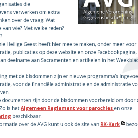
anisaties die
vens verwerken om extra
nken over de vraag: Wat
e van wie? Met welke reden?
?
ie Heilige Geest heeft hier mee te maken, onder meer voor
ratie, publicaties op deze website en onze Facebookpagina,
an deelname aan Sacramenten en artikelen in het Weekblad
ing met de bisdommen zijn er nieuwe programma’s ingevoe
atie, voor de financiële administratie en de administratie v
ven.
e documenten zijn door de bisdommen voorbereid om door 
Zo is het
Algemeen Reglement voor parochies
en onze
aring
beschikbaar.
Open
ormatie over de AVG kunt u ook de site van
RK-Kerk
bezo
in