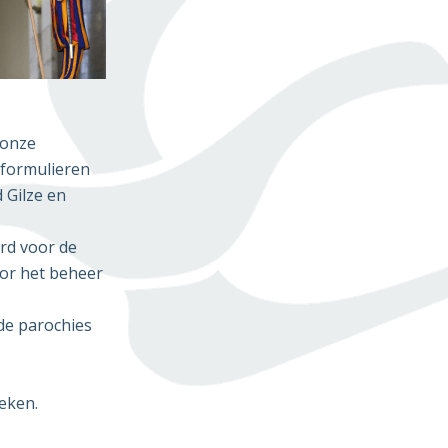
 onze
 formulieren
 Gilze en
rd voor de
oor het beheer
de parochies
t
eken.