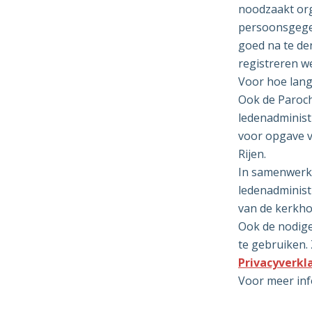
noodzaakt org
persoonsgege
goed na te de
registreren w
Voor hoe lang
Ook de Paroch
ledenadminist
voor opgave v
Rijen.
In samenwerk
ledenadministr
van de kerkho
Ook de nodig
te gebruiken. 
Privacyverkl
Voor meer inf