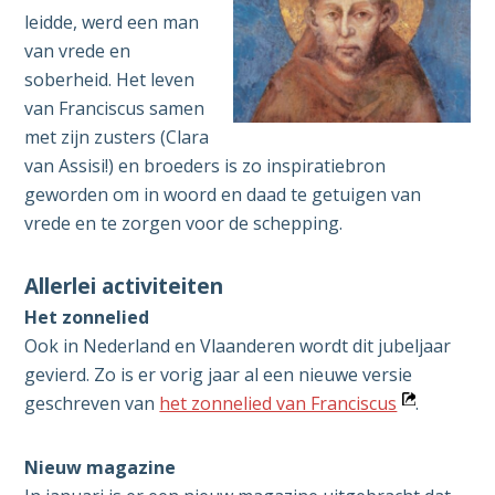
leidde, werd een man
van vrede en
soberheid. Het leven
van Franciscus samen
met zijn zusters (Clara
van Assisi!) en broeders is zo inspiratiebron
geworden om in woord en daad te getuigen van
vrede en te zorgen voor de schepping.
Allerlei activiteiten
Het zonnelied
Ook in Nederland en Vlaanderen wordt dit jubeljaar
gevierd. Zo is er vorig jaar al een nieuwe versie
Opent
geschreven van
het zonnelied van Franciscus
.
in
nieuw
Nieuw magazine
venster