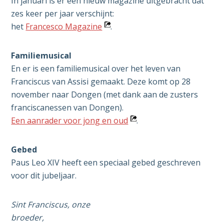
In januari is er een nieuw magazine uitgebracht dat
zes keer per jaar verschijnt:
Opent
het
Francesco Magazine
.
in
nieuw
Familiemusical
venster
En er is een familiemusical over het leven van
Franciscus van Assisi gemaakt. Deze komt op 28
november naar Dongen (met dank aan de zusters
franciscanessen van Dongen).
Opent
Een aanrader voor jong en oud
.
in
nieuw
Gebed
venster
Paus Leo XIV heeft een speciaal gebed geschreven
voor dit jubeljaar.
Sint Franciscus, onze
broeder,