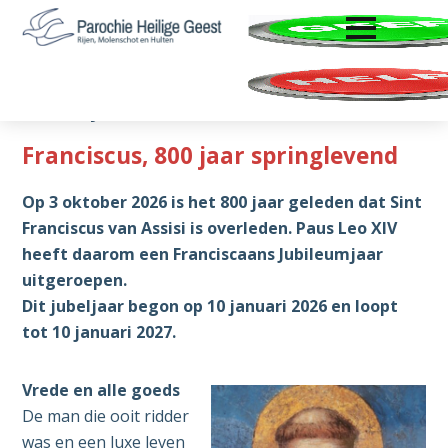
ENTER OM TE OPENEN
Door
Spring
Zoeken
naar
naar
Parochie
Rijen,
de
de
Heilige
Molenschot
hoofd
voettekst
Geest
Jubeljaar Franciscus
en
inhoud
Hulten
Franciscus, 800 jaar springlevend
Op 3 oktober 2026 is het 800 jaar geleden dat Sint
Franciscus van Assisi is overleden. Paus Leo XIV
heeft daarom een Franciscaans Jubileumjaar
uitgeroepen.
Dit jubeljaar begon op 10 januari 2026 en loopt
tot 10 januari 2027.
Vrede en alle goeds
De man die ooit ridder
was en een luxe leven