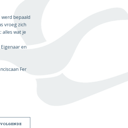
ld werd bepaald
us vroeg zich
 alles wat je
e Eigenaar en
anciscaan Fer
NIEUWSBRIEF
VOLGENDE