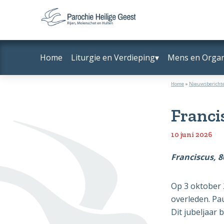
Door
Spring
naar
naar
Parochie
Rijen,
de
de
Heilige
Molenschot
hoofd
voettekst
Geest
Home
Liturgie en Verdieping
Mens en Organ
en
inhoud
Hulten
Home
»
Nieuwsbericht
Francis
10 juni 2026
Franciscus, 8
Op 3 oktober 2
overleden. Pa
Dit jubeljaar 