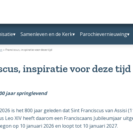
isatie
Samenleven en de Kerk
Parochievernieuwing
en
»
Franciscus, inspiratie voor deze tijd
cus, inspiratie voor deze tijd
00 jaar springlevend
026 is het 800 jaar geleden dat Sint Franciscus van Assisi (1
us Leo XIV heeft daarom een Franciscaans Jubileumjaar uit
begon op 10 januari 2026 en loopt tot 10 januari 2027.