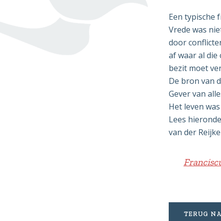
Een typische f
Vrede was niet
door conflicte
af waar al die
bezit moet ve
De bron van di
Gever van alle
Het leven was
Lees hieronder
van der Reijke
Franciscu
TERUG NA