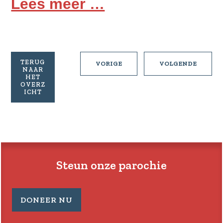
Lees meer …
TERUG
PASTORALE
PASTOR
VORIGE
VOLGENDE
NAAR
BRIEF
BRIEF
HET
25
27
OVERZ
ICHT
VAN
VAN
16-
02-
02-
03-
2025
2025
Steun onze parochie
DONEER NU