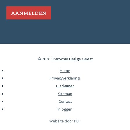
mailadres
*
Vereist
© 2026 ·
Parochie Heilige Geest
Home
Privacyverklaring
Disclaimer
Sitemap
Contact
Inloggen
Opent
Website door PEP
in