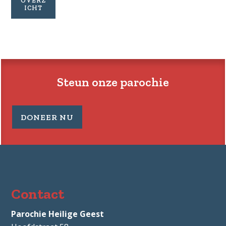
OVERZ
ICHT
VAN
VAN
4
18
FEBRUARI
FEBRUA
Steun onze parochie
DONEER NU
Contact
Parochie Heilige Geest