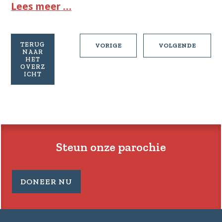
Lees meer …
TERUG
PASTORALE
PASTOR
VORIGE
VOLGENDE
NAAR
BRIEF
BRIEF
HET
18
20
OVERZ
ICHT
VAN
VAN
24
14
DECEMBER
JANUAR
Steun onze parochie
DONEER NU