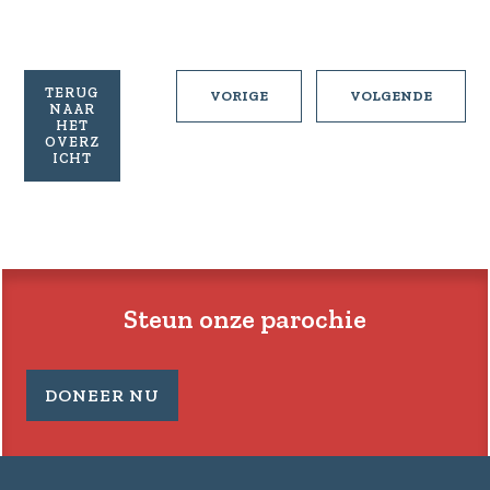
TERUG
PASTORALE
PASTOR
VORIGE
VOLGENDE
NAAR
BRIEF
BRIEF
HET
03
05
OVERZ
ICHT
VAN
VAN
15-
29-
09-
09-
2024
2024
Steun onze parochie
DONEER NU