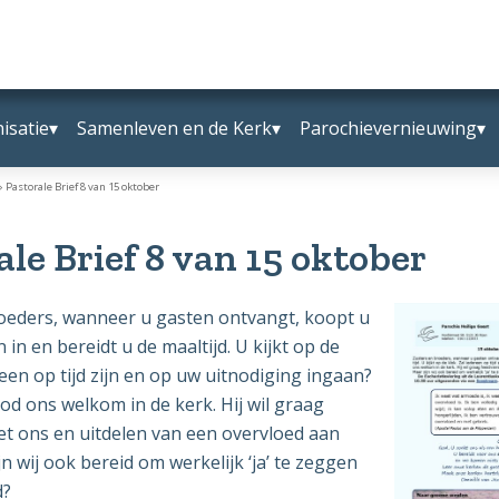
isatie
Samenleven en de Kerk
Parochievernieuwing
»
Pastorale Brief 8 van 15 oktober
ale Brief 8 van 15 oktober
oeders, wanneer u gasten ontvangt, koopt u
n en bereidt u de maaltijd. U kijkt op de
reen op tijd zijn en op uw uitnodiging ingaan?
od ons welkom in de kerk. Hij wil graag
et ons en uitdelen van een overvloed aan
jn wij ook bereid om werkelijk ‘ja’ te zeggen
d?