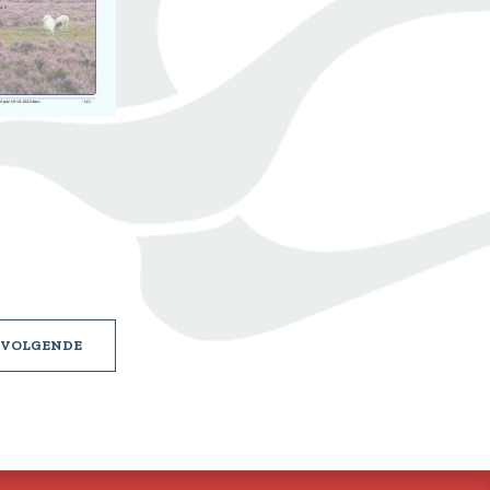
E
PASTORALE
VOLGENDE
BRIEF
9
VAN
22
OKTOBER