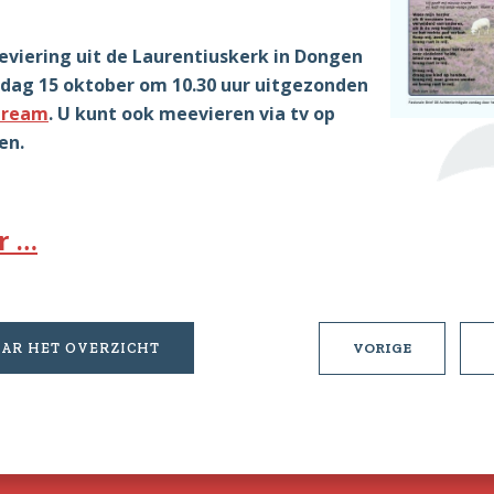
ieviering uit de Laurentiuskerk in Dongen
ndag 15 oktober om
10.30 uur uitgezonden
tream
. U kunt ook meevieren via tv op
en.
r …
PASTORAL
AR HET OVERZICHT
VORIGE
BRIEF
7
VAN
8
OKTOBER