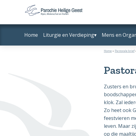
Door
Spring
naar
naar
Parochie
Rijen,
de
de
Heilige
Molenschot
hoofd
voettekst
Geest
Home
Liturgie en Verdieping
Mens en Organ
en
inhoud
Hulten
Home
»
Pastorale brief
Pastor
Zusters en br
boodschappen i
klok. Zal iede
Zo heet ook G
feestvieren m
leven. Maar zi
op die maaltij