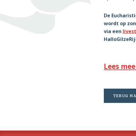
De Eucharist
wordt op zo
via een
lives
HalloGilzeRij
Lees mee
TERUG NA