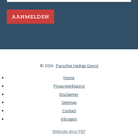
e-
mailadres
*
Vereist
© 2026 ·
Parochie Heilige Geest
Home
Privacyverklaring
Disclaimer
Sitemap
Contact
Inloggen
Opent
Website door PEP
in