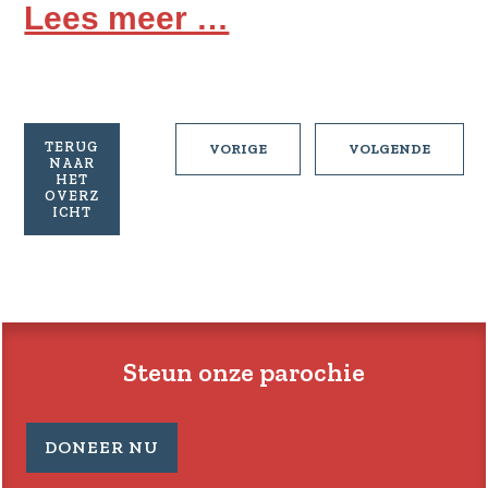
Lees meer …
TERUG
PASTORALE
PASTOR
VORIGE
VOLGENDE
NAAR
BRIEF
BRIEF
HET
20
22
OVERZ
ICHT
VAN
VAN
12-
26-
01-
01-
2025
2025
Steun onze parochie
DONEER NU