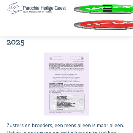
ENTER OM TE OPENEN
Door
Spring
Zoeken
naar
naar
Parochie
Rijen,
de
de
Heilige
Molenschot
hoofd
voettekst
Geest
Pastorale Brief 21 van 19-01-
en
inhoud
2025
Hulten
Zusters en broeders, een mens alleen is maar alleen.