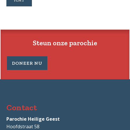
ICHT
MORGE
BEGINT
VANDA
BIJ
JOU!
Steun onze parochie
DONEER NU
Contact
Parochie Heilige Geest
Hoofdstraat 58