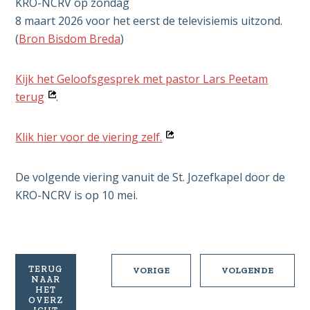
KRO-NCRV op zondag
8 maart 2026 voor het eerst de televisiemis uitzond.
(
Bron Bisdom Breda
)
Kijk het Geloofsgesprek met pastor Lars Peetam
Opent
terug
.
in
nieuw
Opent
Klik hier voor de viering zelf.
venster
in
nieuw
De volgende viering vanuit de St. Jozefkapel door de
venster
KRO-NCRV is op 10 mei.
TERUG
BEDEVAART
DE
VORIGE
VOLGENDE
NAAR
NAAR
KERK
HET
HAKENDOVER
VAN
OVERZ