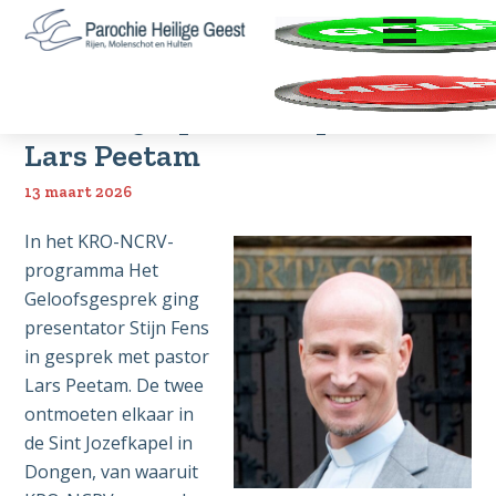
ENTER OM TE OPENEN
Door
Spring
Zoeken
naar
naar
Parochie
Rijen,
de
de
Heilige
Molenschot
hoofd
voettekst
Geest
Geloofsgesprek met pastor
en
inhoud
Lars Peetam
Hulten
13 maart 2026
In het KRO-NCRV-
programma Het
Geloofsgesprek ging
presentator Stijn Fens
in gesprek met pastor
Lars Peetam. De twee
ontmoeten elkaar in
de Sint Jozefkapel in
Dongen, van waaruit