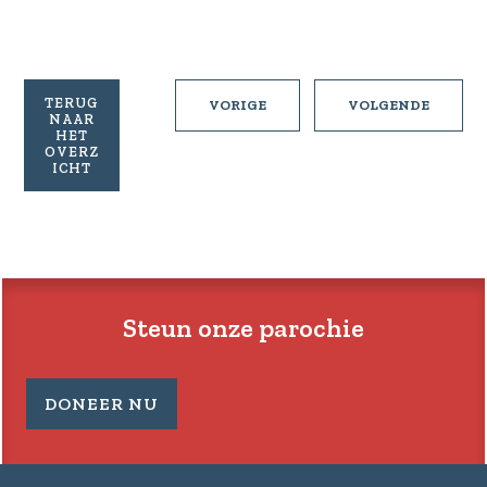
TERUG
FRANCISCUS,
DIE
VORIGE
VOLGENDE
NAAR
800
NUUSB
HET
JAAR
VAN
OVERZ
ICHT
SPRINGLEVEND
NAMIBI
Steun onze parochie
DONEER NU