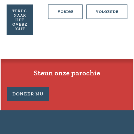
TERUG
RONDJE
ACTIE
VORIGE
VOLGENDE
NAAR
OPEN
KERKBA
HET
KERK
STAND
OVERZ
ICHT
MOLENSCHOT
VAN
ZAKEN
Steun onze parochie
DONEER NU