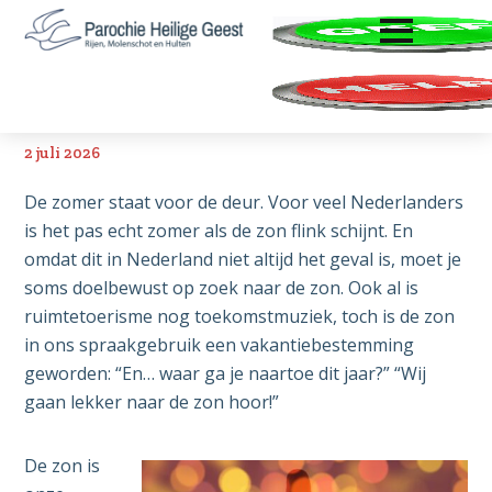
ENTER OM TE OPENEN
Door
Spring
Zoeken
naar
naar
Parochie
Rijen,
de
de
Heilige
Molenschot
hoofd
voettekst
Geest
Zon
en
inhoud
Hulten
2 juli 2026
De zomer staat voor de deur. Voor veel Nederlanders
is het pas echt zomer als de zon flink schijnt. En
omdat dit in Nederland niet altijd het geval is, moet je
soms doelbewust op zoek naar de zon. Ook al is
ruimtetoerisme nog toekomstmuziek, toch is de zon
in ons spraakgebruik een vakantiebestemming
geworden: “En… waar ga je naartoe dit jaar?” “Wij
gaan lekker naar de zon hoor!”
De zon is