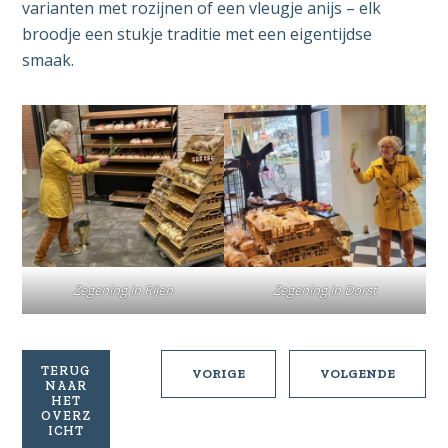
varianten met rozijnen of een vleugje anijs – elk
broodje een stukje traditie met een eigentijdse
smaak.
Zegening in Rijen
Zegening in Dorst
TERUG
DIE
BLACK
VORIGE
VOLGENDE
NAAR
NUUSBROKKIES
GOSPEL
HET
VAN
OVERZ
ICHT
NAMIBIA