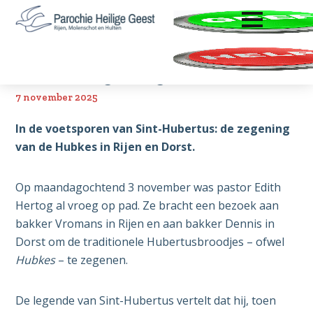
ENTER OM TE OPENEN
Door
Spring
Zoeken
naar
naar
Parochie
Rijen,
de
de
Heilige
Molenschot
hoofd
voettekst
Geest
Hubkeszegening
en
inhoud
Hulten
7 november 2025
In de voetsporen van Sint-Hubertus: de zegening
van de Hubkes in Rijen en Dorst.
Op maandagochtend 3 november was pastor Edith
Hertog al vroeg op pad. Ze bracht een bezoek aan
bakker Vromans in Rijen en aan bakker Dennis in
Dorst om de traditionele Hubertusbroodjes – ofwel
Hubkes
– te zegenen.
De legende van Sint-Hubertus vertelt dat hij, toen