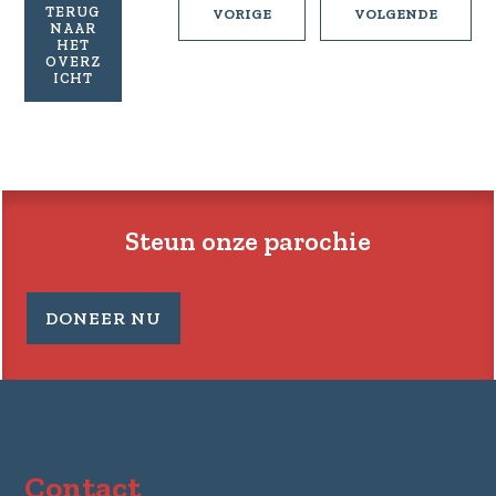
TERUG
KLEDINGINZAMELING
GEZINS
VORIGE
VOLGENDE
NAAR
IN
VANUIT
HET
RIJEN
HET
OVERZ
ICHT
BISDO
Steun onze parochie
DONEER NU
Contact