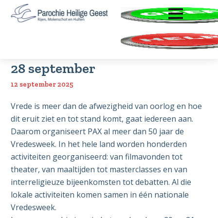
ENTER OM TE OPENEN
Door
Spring
Zoeken
naar
naar
Parochie
Rijen,
de
de
Heilige
Molenschot
hoofd
voettekst
Geest
Vredesweek 2025 van 20 t/m
en
inhoud
28 september
Hulten
12 september 2025
Vrede is meer dan de afwezigheid van oorlog en hoe
dit eruit ziet en tot stand komt, gaat iedereen aan.
Daarom organiseert PAX al meer dan 50 jaar de
Vredesweek. In het hele land worden honderden
activiteiten georganiseerd: van filmavonden tot
theater, van maaltijden tot masterclasses en van
interreligieuze bijeenkomsten tot debatten. Al die
lokale activiteiten komen samen in één nationale
Vredesweek.