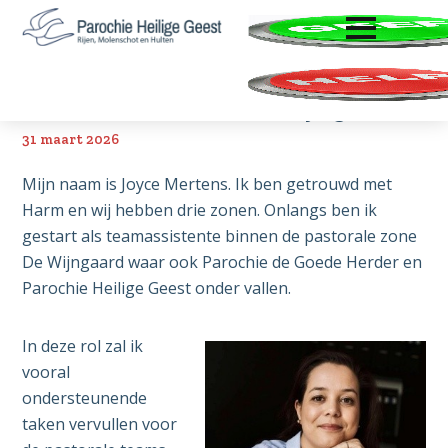
ENTER OM TE OPENEN
Door
Spring
Zoeken
naar
naar
Parochie
Rijen,
de
de
Heilige
Molenschot
hoofd
voettekst
Geest
Teamassistente de Wijngaard
en
inhoud
Hulten
31 maart 2026
Mijn naam is Joyce Mertens. Ik ben getrouwd met
Harm en wij hebben drie zonen. Onlangs ben ik
gestart als teamassistente binnen de pastorale zone
De Wijngaard waar ook Parochie de Goede Herder en
Parochie Heilige Geest onder vallen.
In deze rol zal ik
vooral
ondersteunende
taken vervullen voor