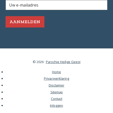
Uw
e-
mailadres
*
Vereist
© 2026 ·
Parochie Heilige Geest
Home
Privacyverklaring
Disclaimer
Sitemap
Contact
Inloggen