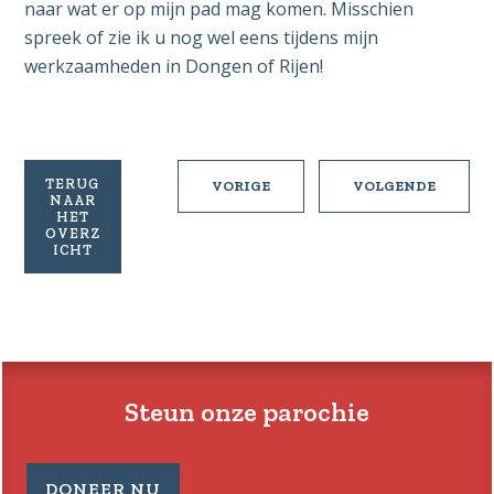
naar wat er op mijn pad mag komen. Misschien
spreek of zie ik u nog wel eens tijdens mijn
werkzaamheden in Dongen of Rijen!
TERUG
PALMPASEN
KLEDIN
VORIGE
VOLGENDE
NAAR
IN
IN
HET
MOLENSCHOT
RIJEN
OVERZ
ICHT
EN
EN
RIJEN
MOLEN
Steun onze parochie
DONEER NU