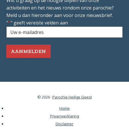
Wilt u graag op de hoogte blijven van onze
activiteiten en het nieuws rondom onze parochie?
Meld u dan hieronder aan voor onze nieuwsbrief.
"
*
" geeft vereiste velden aan
Uw
e-
mailadres
*
Vereist
© 2026 ·
Parochie Heilige Geest
Home
Privacyverklaring
Disclaimer