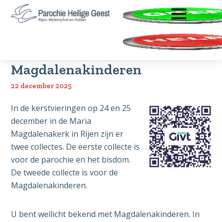
ENTER OM TE OPENEN
Door
Spring
Zoeken
naar
naar
Parochie
Rijen,
de
de
Heilige
Molenschot
hoofd
voettekst
Geest
Extra collecte voor
en
inhoud
Magdalenakinderen
Hulten
22 december 2025
In de kerstvieringen op 24 en 25
december in de Maria
Magdalenakerk in Rijen zijn er
twee collectes. De eerste collecte is
voor de parochie en het bisdom.
De tweede collecte is voor de
Magdalenakinderen.
U bent wellicht bekend met Magdalenakinderen. In