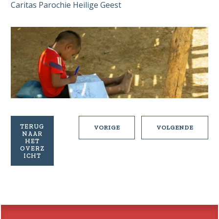
Caritas Parochie Heilige Geest
TERUG
EXTRA
NIEUW
VORIGE
VOLGENDE
NAAR
COLLECTE
HET
VOOR
OVERZ
ICHT
HOME
OF
GOOD
HOPE